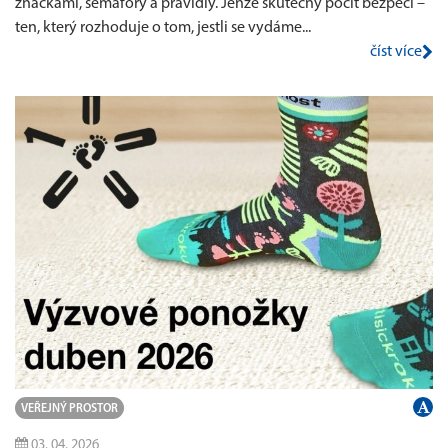
značkami, semafory a pravidly. Jenže skutečný pocit bezpečí –
ten, který rozhoduje o tom, jestli se vydáme...
číst více
VEŘEJNÝ PROSTOR
03. 04. 2026