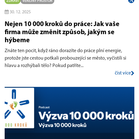
ZDRAVÍ
VEŘEJNÝ PROSTOR
30. 12. 2025
Nejen 10 000 kroků do práce: Jak vaše
firma může změnit způsob, jakým se
hýbeme
Znáte ten pocit, když ráno dorazíte do práce plní energie,
protože jste cestou potkali probouzející se město, vyčistili si
hlavu a rozhýbali tělo? Pokud patříte...
číst více