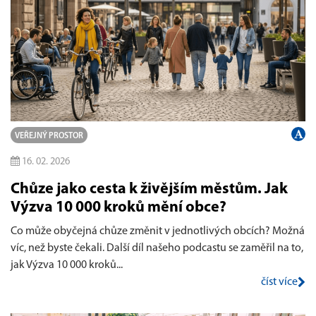
VEŘEJNÝ PROSTOR
16. 02. 2026
Chůze jako cesta k živějším městům. Jak
Výzva 10 000 kroků mění obce?
Co může obyčejná chůze změnit v jednotlivých obcích? Možná
víc, než byste čekali. Další díl našeho podcastu se zaměřil na to,
jak Výzva 10 000 kroků...
číst více