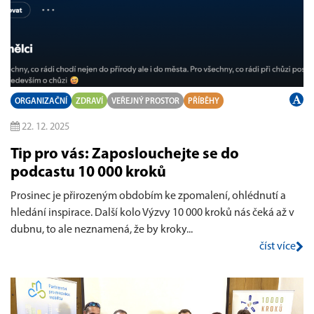
ORGANIZAČNÍ
ZDRAVÍ
VEŘEJNÝ PROSTOR
PŘÍBĚHY
22. 12. 2025
Tip pro vás: Zaposlouchejte se do
podcastu 10 000 kroků
Prosinec je přirozeným obdobím ke zpomalení, ohlédnutí a
hledání inspirace. Další kolo Výzvy 10 000 kroků nás čeká až v
dubnu, to ale neznamená, že by kroky...
číst více