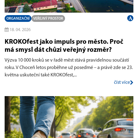
ORGANIZAČNÍ
VEŘEJNÝ PROSTOR
18. 04. 2026
KROKOfest jako impuls pro město. Proč
má smysl dát chůzi veřejný rozměr?
Výzva 10 000 kroků se v řadě měst stává pravidelnou součástí
roku. V Choceň letos proběhne už posedmé – a právě zde se 23.
května uskuteční také KROKOfest,...
číst více