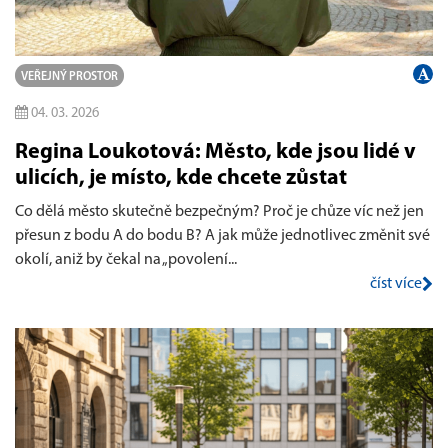
VEŘEJNÝ PROSTOR
04. 03. 2026
Regina Loukotová: Město, kde jsou lidé v
ulicích, je místo, kde chcete zůstat
Co dělá město skutečně bezpečným? Proč je chůze víc než jen
přesun z bodu A do bodu B? A jak může jednotlivec změnit své
okolí, aniž by čekal na „povolení...
číst více