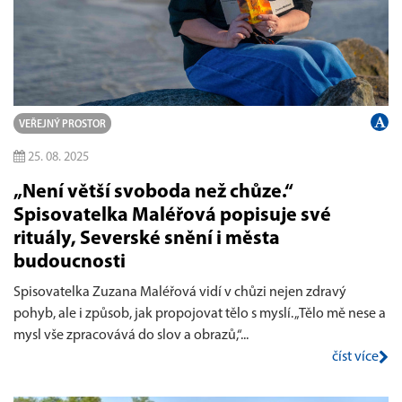
VEŘEJNÝ PROSTOR
25. 08. 2025
„Není větší svoboda než chůze.“
Spisovatelka Maléřová popisuje své
rituály, Severské snění i města
budoucnosti
Spisovatelka Zuzana Maléřová vidí v chůzi nejen zdravý
pohyb, ale i způsob, jak propojovat tělo s myslí. „Tělo mě nese a
mysl vše zpracovává do slov a obrazů,“...
číst více