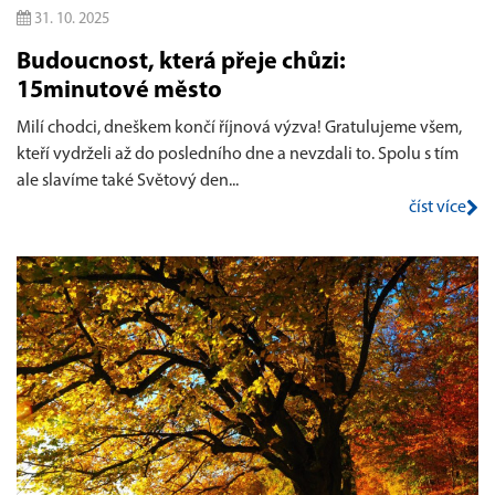
31. 10. 2025
Budoucnost, která přeje chůzi:
15minutové město
Milí chodci, dneškem končí říjnová výzva! Gratulujeme všem,
kteří vydrželi až do posledního dne a nevzdali to. Spolu s tím
ale slavíme také Světový den...
číst více