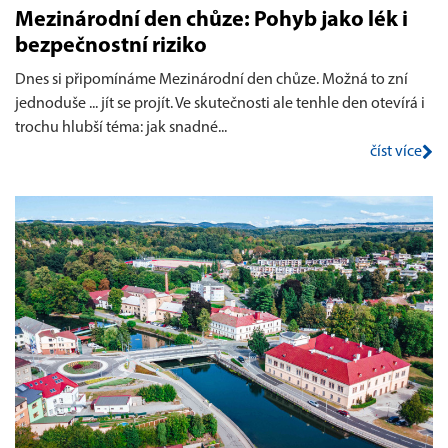
Mezinárodní den chůze: Pohyb jako lék i
bezpečnostní riziko
Dnes si připomínáme Mezinárodní den chůze. Možná to zní
jednoduše ... jít se projít. Ve skutečnosti ale tenhle den otevírá i
trochu hlubší téma: jak snadné...
číst více