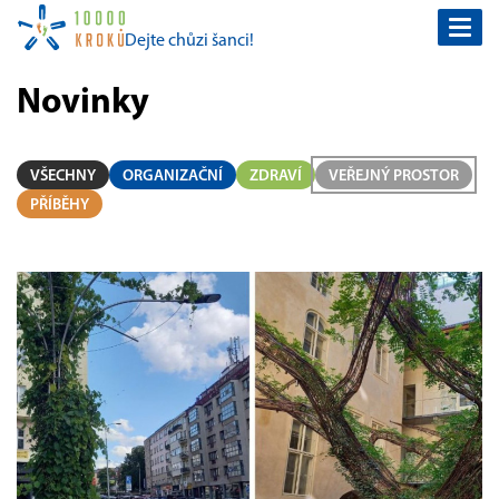
Togg
Dejte chůzi šanci!
navi
Novinky
VŠECHNY
ORGANIZAČNÍ
ZDRAVÍ
VEŘEJNÝ PROSTOR
PŘÍBĚHY