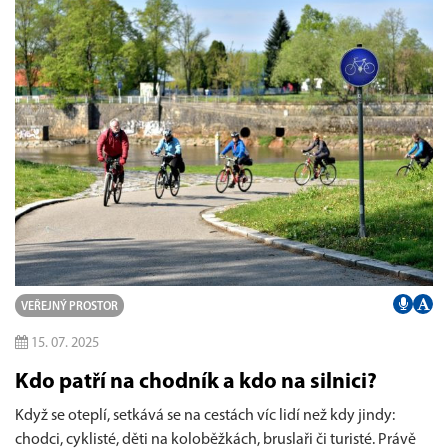
VEŘEJNÝ PROSTOR
15. 07. 2025
Kdo patří na chodník a kdo na silnici?
Když se oteplí, setkává se na cestách víc lidí než kdy jindy:
chodci, cyklisté, děti na koloběžkách, bruslaři či turisté. Právě