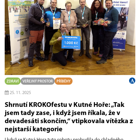
ZDRAVÍ
VEŘEJNÝ PROSTOR
PŘÍBĚHY
25. 11. 2025
Shrnutí KROKOfestu v Kutné Hoře: „Tak
jsem tady zase, i když jsem říkala, že v
devadesáti skončím,“ vtipkovala vítězka z
nejstarší kategorie
I když se Kutná Hora tuto sobotu probudila do chladného