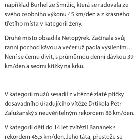
například Burhel ze Smržic, která se radovala ze
svého osobního výkonu 45 km/den a z krásného
třetího místa v kategorii ženy.
Druhé místo obsadila Netopýrek. Začínala svůj
ranní pochod kávou a večer už padla vysílením…
Není se čemu divit, s průměrnou denní dávkou 39
km/den a sedmi křížky na krku.
V kategorii mužů sesadil z vítězné zlaté příčky
dosavadního úřadujícího vítěze Drtikola Petr
Zalužanský s neuvěřitelným rekordem 86 km/den.
V kategorii děti do 14 let zvítězil Banánek s
rekordem 45,5 km/den. Jeho táta, přestože se