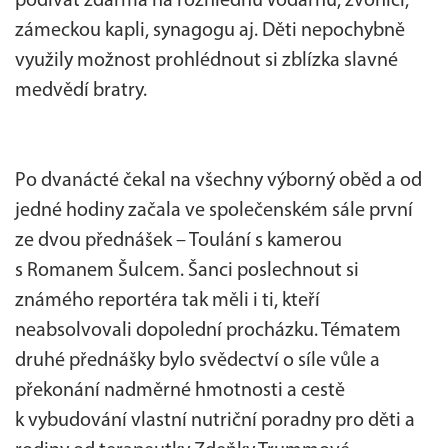
podívat zdarma na rozhlednu Vodárnu, zvonici,
zámeckou kapli, synagogu aj. Děti nepochybně
využily možnost prohlédnout si zblízka slavné
medvědí bratry.
Po dvanácté čekal na všechny výborný oběd a od
jedné hodiny začala ve společenském sále první
ze dvou přednášek – Toulání s kamerou
s Romanem Šulcem. Šanci poslechnout si
známého reportéra tak měli i ti, kteří
neabsolvovali dopolední procházku. Tématem
druhé přednášky bylo svědectví o síle vůle a
překonání nadměrné hmotnosti a cestě
k vybudování vlastní nutriční poradny pro děti a