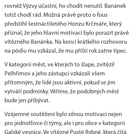
rovněž Výzvy účastní, ho chodit nenutil. Banánek
totiž chodí rád. Možná právě proto o fous
předstihl šestnáctiletého Honzu Krčmáře, který
přiznal, že jeho hlavní motivací bylo porazit právě
vítězného Banánka. Na konci krátkého rozhovoru
na pódiu mu vzkázal, že mu příští rok zatne tipec.
V kategorii měst, ve kterých to šlape, zvítězil
Pelhřimov a jeho zástupci vzkázali všem
přítomným, že lidé jsou aktivní, pokud se jim
vytváří podmínky. Věříme, že podobných měst
bude jen přibývat.
Vzájemné soutěžení bylo silnou motivací nejen
pro jednotlivce či týmy, ale i pro obce v kategorii
Galské vesnice. Ve vítězné Pusté Rybné, která čítá