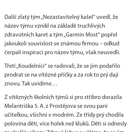
Další zlatý tým „Nezastavitelný kašel“ uvedl, že
název týmu vznikl na základě truchlivých
zdravotních karet a tým „Garmin Most“ popřel
jakoukoli souvislost se známou firmou – odkud
čerpali inspiraci pro název týmu, však neuvedli.
Třetí „Koudelníci“ se radovali, že se jim podařilo
prodrat se na vítězné příčky a za rok to prý dají
znovu. Tak uvidíme…
Z vítězných školních týmů si pro stříbro dorazila
Melantriška 5. A. z Prostějova se svou paní
učitelkou, všichni v modrém. Ze třídy prý chodila
polovina dětí, více holek než kluků. Děti si odnesly