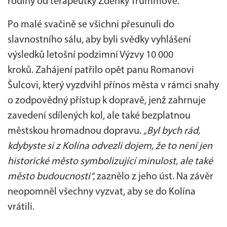
rodiny od terapeutky Zdeňky Trummové.
Po malé svačině se všichni přesunuli do
slavnostního sálu, aby byli svědky vyhlášení
výsledků letošní podzimní Výzvy 10 000
kroků. Zahájení patřilo opět panu Romanovi
Šulcovi, který vyzdvihl přínos města v rámci snahy
o zodpovědný přístup k dopravě, jenž zahrnuje
zavedení sdílených kol, ale také bezplatnou
městskou hromadnou dopravu.
„Byl bych rád,
kdybyste si z Kolína odvezli dojem, že to není jen
historické město symbolizující minulost, ale také
město budoucnosti“,
zaznělo z jeho úst. Na závěr
neopomněl všechny vyzvat, aby se do Kolína
vrátili.