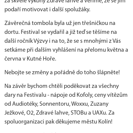
za skvělé výkony Zdravé lahve a věříme, že se jim
podaří motivovat i další spolužáky.
Závěrečná tombola byla už jen třešničkou na
dortu. Festival se vydařil a již teď se těšíme na
další ročník Výzvy i na to, že se s mnohými z Vás
setkáme při dalším vyhlášení na přelomu května a
června v Kutné Hoře.
Nebojte se změny a pořádně do toho šlápněte!
Na závěr bychom chtěli poděkovat za všechny
dary na Festivalu - nápoje od Kofoly, ceny vítězům
od Audiotéky, Sonnentoru, Woxxu, Zuzany
Ježkové, O2, Zdravé lahve, STOBu a UAXu. Za
spoluorganizaci pak děkujeme městu Kolín!