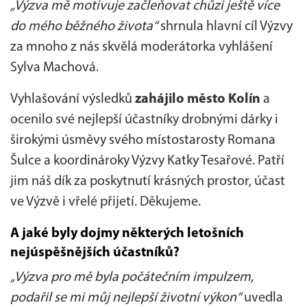
„Výzva mě motivuje začleňovat chůzi ještě více
do mého běžného života“
shrnula hlavní cíl Výzvy
za mnoho z nás skvělá moderátorka vyhlášení
Sylva Machová.
Vyhlašování výsledků
zahájilo město Kolín
a
ocenilo své nejlepší účastníky drobnými dárky i
širokými úsměvy svého místostarosty Romana
Šulce a koordinároky Výzvy Katky Tesařové. Patří
jim náš dík za poskytnutí krásných prostor, účast
ve Výzvě i vřelé přijetí. Děkujeme.
A jaké byly dojmy některých letošních
nejúspěšnějších účastníků?
„Výzva pro mě byla počátečním impulzem,
podařil se mi můj nejlepší životní výkon“
uvedla