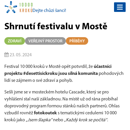
Togg
Dejte chůzi šanci!
navi
Shrnutí festivalu v Mostě
ZDRAVÍ
VEŘEJNÝ PROSTOR
PŘÍBĚHY
23. 05. 2024
Festival 10 000 kroků v Mostě opět potvrdil, že
účastníci
projektu #desettisickroku jsou silná komunita
pohodových
lidí se zájmem o své zdraví a pohyb.
Sešli jsme se v mosteckém hotelu Cascade, který se pro
vyhlášení stal naší základnou. Na místě už od rána probíhal
doprovodný program formou stánků našich partnerů. Ohlas
vzbudil rovněž
fotokoutek
s tematickými cedulemi 10 000
kroků jako
„Jsem šlapka“
nebo
„Každý krok se počítá“
.