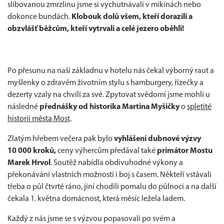
slibovanou zmrzlinu jsme si vychutnávali v mikinách nebo
dokonce bundách.
Klobouk dolů všem, kteří dorazili a
obzvlášť běžcům, kteří vytrvali a celé jezero oběhli!
Po přesunu na naši základnu v hotelu nás čekal výborný raut a
myšlenky o zdravém životním stylu s hamburgery, řízečky a
dezerty vzaly na chvíli za své. Zpytovat svědomí jsme mohli u
následné
přednášky od historika Martina Myšičky
o
spletité
historii města Most
.
Zlatým hřebem večera pak bylo
vyhlášení dubnové výzvy
10 000 kroků,
ceny výhercům předával také
primátor Mostu
Marek Hrvol
. Soutěž nabídla obdivuhodné výkony a
překonávání vlastních možností i boj s časem. Někteří vstávali
třeba o půl čtvrté ráno, jiní chodili pomalu do půlnoci a na další
čekala 1. května domácnost, která měsíc ležela ladem.
Každý z nás jsme se s výzvou popasovali po svém a