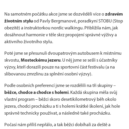
Na samotném počátku akce jsme se dozvěděli více o
zdravém
životním stylu
od Pavly Bergmanové, poradkyní STOBU (Stop
obezitě) a instruktorkou nordic walkingu. Přiblížila nám, jak
dosáhnout harmonie v těle skrz propojení správné výživy a
aktivního životního stylu.
Poté jsme se přesunuli dvoupatrovým autobusem k místnímu
skvostu,
Mosteckému jezeru
. U něj jsme se sešli s účastníky
výzvy, kteří dorazili pouze na sportovní část festivalu (a na
slibovanou zmrzlinu za splnění osobní výzvy).
Podle osobních preferencí jsme se rozdělili na tři skupiny –
běžce, chodce a chodce s holemi
. Každá skupina měla svůj
vlastní program – běžci skoro desetikilometrový běh okolo
jezera, chodci procházku a ti s holemi krátké školení, jak hole
správně technicky používat, a následně také procházku.
Počasí nám příliš nepřálo, a tak běžci dobíhali za deště a