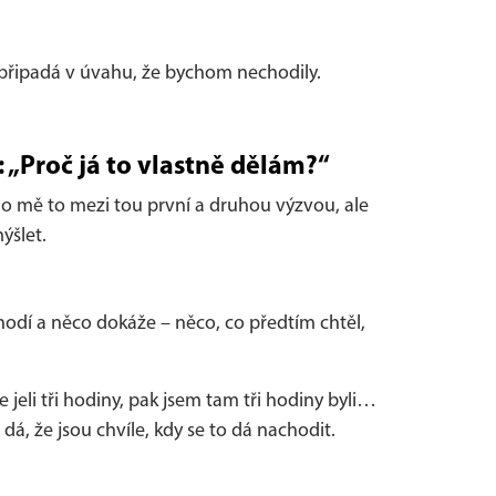
nepřipadá v úvahu, že bychom nechodily.
 „Proč já to vlastně dělám?“
lo mě to mezi tou první a druhou výzvou, ale
ýšlet.
chodí a něco dokáže – něco, co předtím chtěl,
 jeli tři hodiny, pak jsem tam tři hodiny byli…
dá, že jsou chvíle, kdy se to dá nachodit.