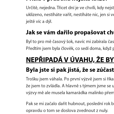
Určitě, nejedna. Třicet dní je ve chvíli, kdy n
uklizeno, nestíháte vařit, nestíháte nic, jen si v
ještě víc a dýl.
Jak se vám dařilo propašovat c
Byl to pro mě časový šok, navíc mi zabírala ča
Předtím jsem byla člověk, co sedí doma, když pr
NEPŘIPADÁ V ÚVAHU, ŽE 
Byla jste si pak jistá, že se zúča
Trošku jsem váhala. Po první výzvě jsem si říka
že jsem to zvládla. A hlavně s týmem jsme se u
výzvy mě ale musela kamarádka malinko pře
Pak se mi začalo dařit hubnout, poslední rok b
opravdu o tom se doslova zvednout z nuly.