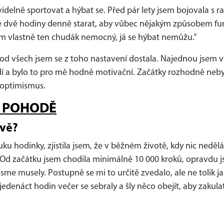
videlně sportovat a hýbat se. Před pár lety jsem bojovala s
dvě hodiny denně starat, aby vůbec nějakým způsobem fungo
 jsem vlastně ten chudák nemocný, já se hýbat nemůžu.“
od všech jsem se z toho nastavení dostala. Najednou jsem v t
 lidí a bylo to pro mě hodně motivační. Začátky rozhodně ne
 optimismus.
V POHODĚ
zvě?
 hodinky, zjistila jsem, že v běžném životě, kdy nic nedělám, 
“ Od začátku jsem chodila minimálně 10 000 kroků, opravdu j
t jsme musely. Postupně se mi to určitě zvedalo, ale ne toli
 jedenáct hodin večer se sebraly a šly něco obejít, aby zakulat