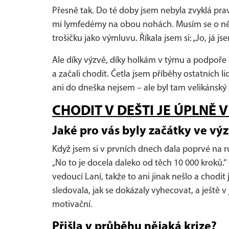
Přesně tak. Do té doby jsem nebyla zvyklá pra
mi lymfedémy na obou nohách. Musím se o ně 
trošičku jako výmluvu. Říkala jsem si: „Jo, já
Ale díky výzvě, díky holkám v týmu a podpoře 
a začali chodit. Četla jsem příběhy ostatních
ani do dneška nejsem – ale byl tam velikánský
CHODIT V DEŠTI JE ÚPLNĚ 
Jaké pro vás byly začátky ve vý
Když jsem si v prvních dnech dala poprvé na ruku
„No to je docela daleko od těch 10 000 kroků.
vedoucí Laní, takže to ani jinak nešlo a chodi
sledovala, jak se dokázaly vyhecovat, a ještě v
motivační.
Přišla v průběhu nějaká krize?