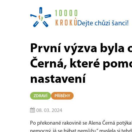
Dejte chůzi šanci!
První výzva byla 
Černá, které pom
nastavení
ZDRAVÍ
PŘÍBĚHY
08. 03. 2024
Po překonané rakovině se Alena Černá potýkala 
nemocný, já se hýbat nemůžu,“ myslela si tehd