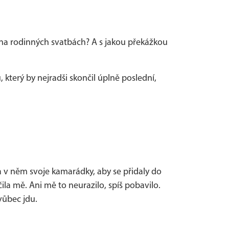
vu i na rodinných svatbách? A s jakou překážkou
který by nejradši skončil úplně poslední,
 v něm svoje kamarádky, aby se přidaly do
čila mě. Ani mě to neurazilo, spíš pobavilo.
vůbec jdu.