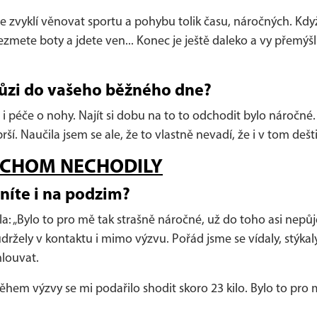
ejste zvyklí věnovat sportu a pohybu tolik času, náročných. K
ezmete boty a jdete ven... Konec je ještě daleko a vy přemýšlíte,
hůzi do vašeho běžného dne?
s i péče o nohy. Najít si dobu na to to odchodit bylo náročné
ší. Naučila jsem se ale, že to vlastně nevadí, že i v tom de
BYCHOM NECHODILY
stníte i na podzim?
la: „Bylo to pro mě tak strašně náročné, už do toho asi nepůj
držely v kontaktu i mimo výzvu. Pořád jsme se vídaly, stýkaly
mlouvat.
ěhem výzvy se mi podařilo shodit skoro 23 kilo. Bylo to pro 