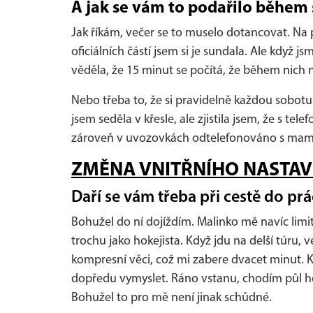
A jak se vám to podařilo během
Jak říkám, večer se to muselo dotancovat. Na 
oficiálních částí jsem si je sundala. Ale když 
věděla, že 15 minut se počítá, že během nich 
Nebo třeba to, že si pravidelně každou sobot
jsem seděla v křesle, ale zjistila jsem, že s
zároveň v uvozovkách odtelefonováno s mamink
ZMĚNA VNITŘNÍHO NASTAV
Daří se vám třeba při cestě do pr
Bohužel do ní dojíždím. Malinko mě navíc lim
trochu jako hokejista. Když jdu na delší túru, 
kompresní věci, což mi zabere dvacet minut. 
dopředu vymyslet. Ráno vstanu, chodím půl ho
Bohužel to pro mě není jinak schůdné.