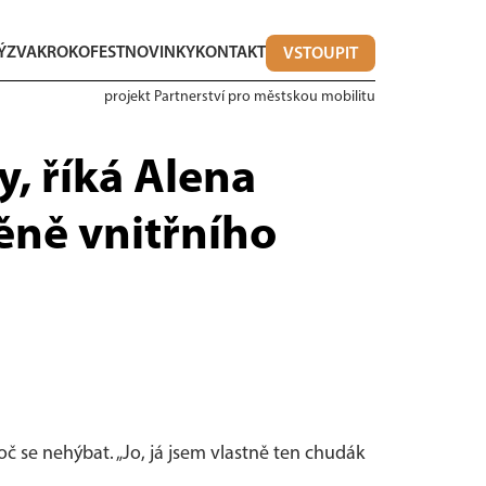
ÝZVA
KROKOFEST
NOVINKY
KONTAKT
VSTOUPIT
projekt Partnerství pro městskou mobilitu
y, říká Alena
ěně vnitřního
č se nehýbat. „Jo, já jsem vlastně ten chudák