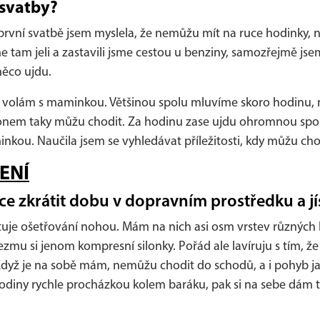
 svatby?
první svatbě jsem myslela, že nemůžu mít na ruce hodinky, 
jsme tam jeli a zastavili jsme cestou u benziny, samozřejmě js
něco ujdu.
u volám s maminkou. Většinou spolu mluvíme skoro hodinu, ne
 telefonem taky můžu chodit. Za hodinu zase ujdu ohromnou 
ou. Naučila jsem se vyhledávat příležitosti, kdy můžu chod
ENÍ
áce zkrátit dobu v dopravním prostředku a jís
ituje ošetřování nohou. Mám na nich asi osm vrstev různých
vezmu si jenom kompresní silonky. Pořád ale lavíruju s tím, ž
Když je na sobě mám, nemůžu chodit do schodů, a i pohyb j
diny rychle procházkou kolem baráku, pak si na sebe dám t