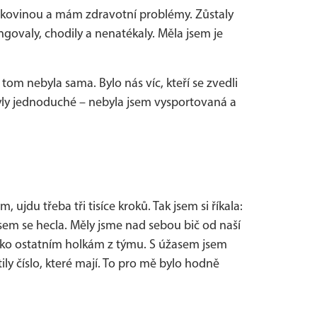
 rakovinou a mám zdravotní problémy. Zůstaly
valy, chodily a nenatékaly. Měla jsem je
om nebyla sama. Bylo nás víc, kteří se zvedli
byly jednoduché – nebyla jsem vysportovaná a
ujdu třeba tři tisíce kroků. Tak jsem si říkala:
sem se hecla. Měly jsme nad sebou bič od naší
k jako ostatním holkám z týmu. S úžasem jsem
ily číslo, které mají. To pro mě bylo hodně