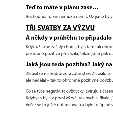
Teď to máte v plánu zase…
Rozhodně. To ani nemůžu nemít. Už jsme byly s
TŘI SVATBY ZA VÝZVU
A někdy v průběhu to připadalo
Když už jsme začaly chodit, byla tam tak ohro
postupně pozitiva převážila, takže jsem pak d
Jaká jsou teda pozitiva? Jaký na
Zlepšil se mi hodně zdravotní stav. Zlepšilo s
ale nedělal – tak to ohromně pozitivně povzb
Co se týče negativ, tak vždycky lavíruju s čase
Kdybych byla v první výzvě, tak bych si říkala:
Večer se to ještě dotancovalo a bylo to úplně