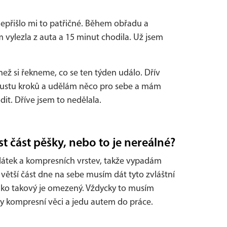
nepřišlo mi to patřičné. Během obřadu a
em vylezla z auta a 15 minut chodila. Už jsem
ž si řekneme, co se ten týden událo. Dřív
spoustu kroků a udělám něco pro sebe a mám
it. Dříve jsem to nedělala.
t část pěšky, nebo to je nereálné?
 látek a kompresních vrstev, takže vypadám
e větší část dne na sebe musím dát tyto zvláštní
ako takový je omezený. Vždycky to musím
y kompresní věci a jedu autem do práce.