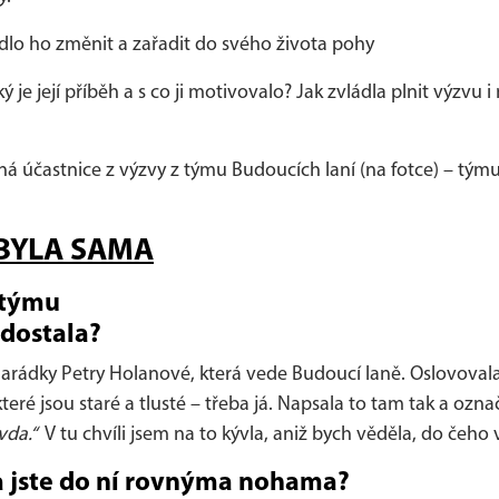
edlo ho změnit a zařadit do svého života pohy
Jaký je její příběh a s co ji motivovalo? Jak zvládla plnit výz
 účastnice z výzvy z týmu Budoucích laní (na fotce) – týmu, 
BYLA SAMA
 týmu
 dostala?
rádky Petry Holanové, která vede Budoucí laně. Oslovovala
teré jsou staré a tlusté – třeba já. Napsala to tam tak a ozna
vda.“
V tu chvíli jsem na to kývla, aniž bych věděla, do čeho 
la jste do ní rovnýma nohama?