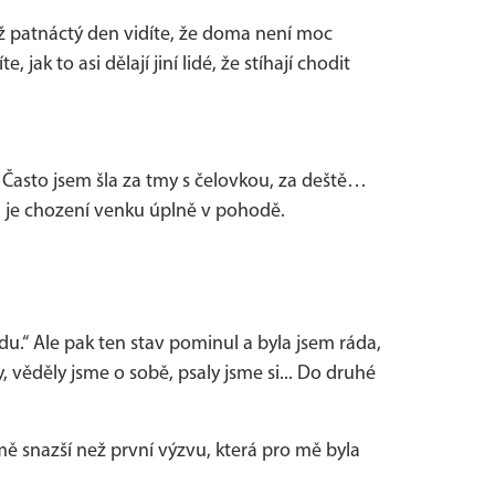
dyž patnáctý den vidíte, že doma není moc
 jak to asi dělají jiní lidé, že stíhají chodit
. Často jsem šla za tmy s čelovkou, za deště…
šti je chození venku úplně v pohodě.
du.“ Ale pak ten stav pominul a byla jsem ráda,
, věděly jsme o sobě, psaly jsme si... Do druhé
mě snazší než první výzvu, která pro mě byla