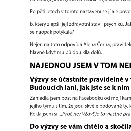
Po pěti letech v tomto nastavení se jí ale pov
b, který zlepšil její zdravotní stav i psychiku. 
se naopak potýkala?
Nejen na toto odpovídá Alena Černá, pravidelná
hlavně když mu půjdou kila dolů.
NAJEDNOU JSEM V TOM NE
Výzvy se účastníte pravidelně v
Budoucích laní, jak jste se k nim
Zahlédla jsem post na Facebooku od mojí kama
jejího týmu s tím, že jsou skvěle bodované ty, k
Řekla jsem si:
„Proč ne? Vždyť je to vlastně pra
Do výzvy se vám chtělo a skoči