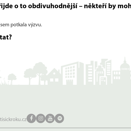
jde o to obdivuhodnější – někteří by mohl
 jsem potkala výzvu.
tat?
tisickroku.cz