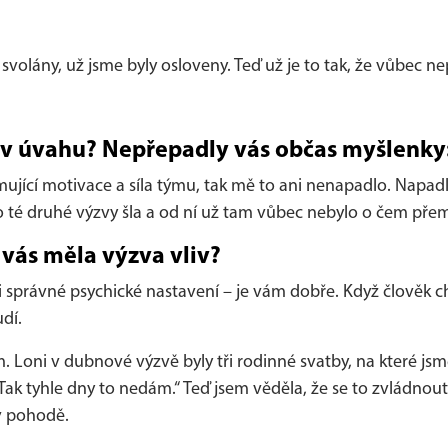
volány, už jsme byly osloveny. Teď už je to tak, že vůbec 
 v úvahu? Nepřepadly vás občas myšlenky:
mující motivace a síla týmu, tak mě to ani nenapadlo. Napad
o té druhé výzvy šla a od ní už tam vůbec nebylo o čem přem
 vás měla výzva vliv?
e i správné psychické nastavení – je vám dobře. Když člověk 
udí.
m. Loni v dubnové výzvě byly tři rodinné svatby, na které jsme
 „Tak tyhle dny to nedám.“ Teď jsem věděla, že se to zvládnout 
 v pohodě.