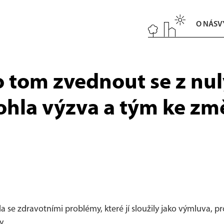
O NÁS
V
o tom zvednout se z nul
ohla výzva a tým ke zm
se zdravotními problémy, které jí sloužily jako výmluva, pro
y.