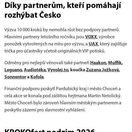
Díky partnerům, kteří pomáhají
rozhýbat Česko
Výzva 10 000 kroků by nemohla růst bez podpory partnerů.
Hlavními partnery letošního ročníku jsou
VOXX
, výrobce
ponožek vytvořených na míru pro výzvu, a
UAX
, který zajišťuje
trička pro účastníky včetně originálních VIP potisků.
Odměny pro nejlepší věnovali také partneři
Haakon
,
Muffik
,
Leguano
,
Audiotéka
,
Vyvolej.to
, koučka
Zuzana Ježková
,
Sonnentor
a
Kofola
.
Finanční podporu poskytl Pardubický kraj i město Choceň a
celá akce se konala pod záštitou hejtmana Martin Netolický.
Město Choceň bylo zároveň hlavním městským partnerem a
poskytlo zázemí pro slavnostní vyhlášení.