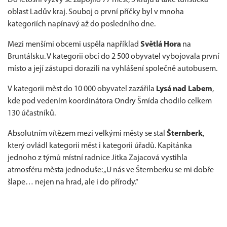
Do letošní výzvy se zapojilo 77 měst, 5 krajů a také turistická
oblast Ladův kraj. Souboj o první příčky byl v mnoha
kategoriích napínavý až do posledního dne.
Mezi menšími obcemi uspěla například
Světlá Hora
na
Bruntálsku. V kategorii obcí do 2 500 obyvatel vybojovala první
místo a její zástupci dorazili na vyhlášení společně autobusem.
V kategorii měst do 10 000 obyvatel zazářila
Lysá nad Labem
,
kde pod vedením koordinátora Ondry Šmída chodilo celkem
130 účastníků.
Absolutním vítězem mezi velkými městy se stal
Šternberk
,
který ovládl kategorii měst i kategorii úřadů. Kapitánka
jednoho z týmů místní radnice Jitka Zajacová vystihla
atmosféru města jednoduše: „U nás ve Šternberku se mi dobře
šlape… nejen na hrad, ale i do přírody.“