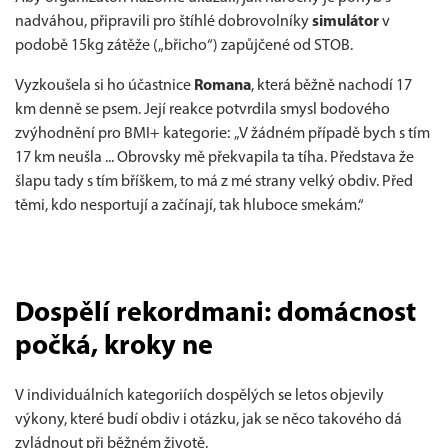
nadváhou, připravili pro štíhlé dobrovolníky
simulátor
v
podobě 15kg zátěže („břicho“) zapůjčené od STOB.
Vyzkoušela si ho účastnice
Romana
, která běžně nachodí 17
km denně se psem. Její reakce potvrdila smysl bodového
zvýhodnění pro BMI+ kategorie: „V žádném případě bych s tím
17 km neušla ... Obrovsky mě překvapila ta tíha. Představa že
šlapu tady s tím bříškem, to má z mé strany velký obdiv. Před
těmi, kdo nesportují a začínají, tak hluboce smekám.“
Dospělí rekordmani: domácnost
počká, kroky ne
V individuálních kategoriích dospělých se letos objevily
výkony, které budí obdiv i otázku, jak se něco takového dá
zvládnout při běžném životě.