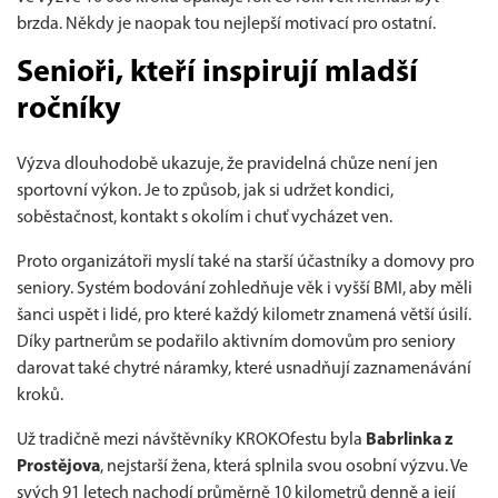
brzda. Někdy je naopak tou nejlepší motivací pro ostatní.
Senioři, kteří inspirují mladší
ročníky
Výzva dlouhodobě ukazuje, že pravidelná chůze není jen
sportovní výkon. Je to způsob, jak si udržet kondici,
soběstačnost, kontakt s okolím i chuť vycházet ven.
Proto organizátoři myslí také na starší účastníky a domovy pro
seniory. Systém bodování zohledňuje věk i vyšší BMI, aby měli
šanci uspět i lidé, pro které každý kilometr znamená větší úsilí.
Díky partnerům se podařilo aktivním domovům pro seniory
darovat také chytré náramky, které usnadňují zaznamenávání
kroků.
Už tradičně mezi návštěvníky KROKOfestu byla
Babrlinka z
Prostějova
, nejstarší žena, která splnila svou osobní výzvu. Ve
svých 91 letech nachodí průměrně 10 kilometrů denně a její