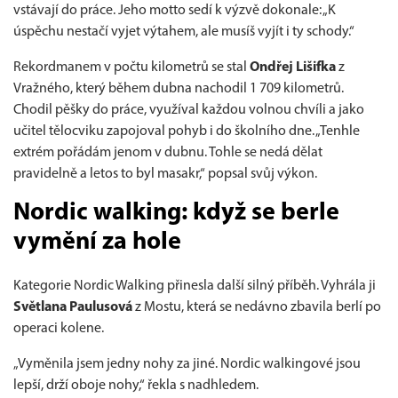
vstávají do práce. Jeho motto sedí k výzvě dokonale: „K
úspěchu nestačí vyjet výtahem, ale musíš vyjít i ty schody.“
Rekordmanem v počtu kilometrů se stal
Ondřej Lišifka
z
Vražného, který během dubna nachodil 1 709 kilometrů.
Chodil pěšky do práce, využíval každou volnou chvíli a jako
učitel tělocviku zapojoval pohyb i do školního dne. „Tenhle
extrém pořádám jenom v dubnu. Tohle se nedá dělat
pravidelně a letos to byl masakr,“ popsal svůj výkon.
Nordic walking: když se berle
vymění za hole
Kategorie Nordic Walking přinesla další silný příběh. Vyhrála ji
Světlana Paulusová
z Mostu, která se nedávno zbavila berlí po
operaci kolene.
„Vyměnila jsem jedny nohy za jiné. Nordic walkingové jsou
lepší, drží oboje nohy,“ řekla s nadhledem.