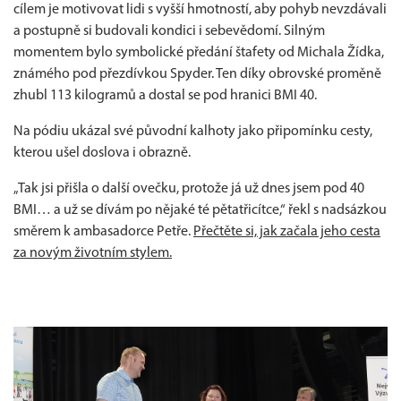
cílem je motivovat lidi s vyšší hmotností, aby pohyb nevzdávali
a postupně si budovali kondici i sebevědomí. Silným
momentem bylo symbolické předání štafety od Michala Žídka,
známého pod přezdívkou Spyder. Ten díky obrovské proměně
zhubl 113 kilogramů a dostal se pod hranici BMI 40.
Na pódiu ukázal své původní kalhoty jako připomínku cesty,
kterou ušel doslova i obrazně.
„Tak jsi přišla o další ovečku, protože já už dnes jsem pod 40
BMI… a už se dívám po nějaké té pětatřicítce,“ řekl s nadsázkou
směrem k ambasadorce Petře.
Přečtěte si, jak začala jeho cesta
za novým životním stylem.