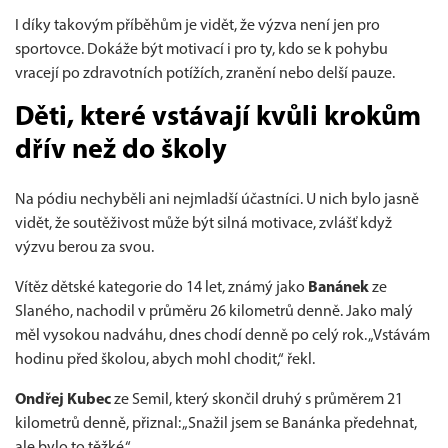
I díky takovým příběhům je vidět, že výzva není jen pro
sportovce. Dokáže být motivací i pro ty, kdo se k pohybu
vracejí po zdravotních potížích, zranění nebo delší pauze.
Děti, které vstávají kvůli krokům
dřív než do školy
Na pódiu nechyběli ani nejmladší účastníci. U nich bylo jasně
vidět, že soutěživost může být silná motivace, zvlášť když
výzvu berou za svou.
Vítěz dětské kategorie do 14 let, známý jako
Banánek
ze
Slaného, nachodil v průměru 26 kilometrů denně. Jako malý
měl vysokou nadváhu, dnes chodí denně po celý rok. „Vstávám
hodinu před školou, abych mohl chodit,“ řekl.
Ondřej Kubec
ze Semil, který skončil druhý s průměrem 21
kilometrů denně, přiznal: „Snažil jsem se Banánka předehnat,
ale bylo to těžké.“