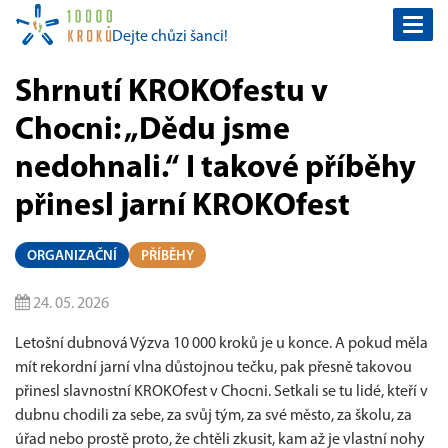
Togg
Dejte chůzi šanci!
navi
Shrnutí KROKOfestu v
Chocni: „Dědu jsme
nedohnali.“ I takové příběhy
přinesl jarní KROKOfest
ORGANIZAČNÍ
PŘÍBĚHY
24. 05. 2026
Letošní dubnová Výzva 10 000 kroků je u konce. A pokud měla
mít rekordní jarní vlna důstojnou tečku, pak přesně takovou
přinesl slavnostní KROKOfest v Chocni. Setkali se tu lidé, kteří v
dubnu chodili za sebe, za svůj tým, za své město, za školu, za
úřad nebo prostě proto, že chtěli zkusit, kam až je vlastní nohy