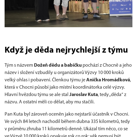
Když je děda nejrychlejší z týmu
Tým s názvem
Dožeň dědu a babičku
pochází z Chocně a jeho
název i složení vzbudily u organizátorů Výzvy 10 000 kroků
velký ohlas i pobavení. Členkou týmu je
Anička Hromádková
,
která v Chocni působí jako místní koordinátorka celé výzvy.
Hlavní hvězdou týmu se ale stal
Jaroslav Kuta
, tedy „děda“ z
názvu. A ostatní měli co dělat, aby mu stačili.
Pan Kuta byl zároveň oceněn jako nejstarší účastník v Chocni.
Ve svých 84 letech nachodil během dubna 335 kilometrů, tedy
v průměru zhruba 11 kilometrů denně. Ukázal tím něco, co se
ve Výzvě 10 000 kroků opakuje rok co rok: věk nemusí být