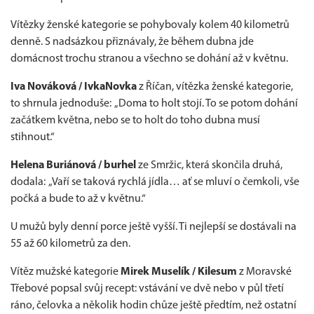
Vítězky ženské kategorie se pohybovaly kolem 40 kilometrů
denně. S nadsázkou přiznávaly, že během dubna jde
domácnost trochu stranou a všechno se dohání až v květnu.
Iva Nováková / IvkaNovka
z Říčan, vítězka ženské kategorie,
to shrnula jednoduše: „Doma to holt stojí. To se potom dohání
začátkem května, nebo se to holt do toho dubna musí
stihnout.“
Helena Buriánová / burhel
ze Smržic, která skončila druhá,
dodala: „Vaří se taková rychlá jídla… ať se mluví o čemkoli, vše
počká a bude to až v květnu.“
U mužů byly denní porce ještě vyšší. Ti nejlepší se dostávali na
55 až 60 kilometrů za den.
Vítěz mužské kategorie
Mirek Muselík / Kilesum
z Moravské
Třebové popsal svůj recept: vstávání ve dvě nebo v půl třetí
ráno, čelovka a několik hodin chůze ještě předtím, než ostatní