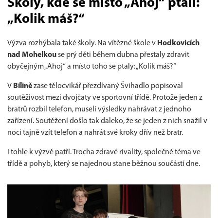
Školy, kde se místo „Ahoj“ ptali:
„Kolik máš?“
Výzva rozhýbala také školy. Na vítězné škole v
Hodkovicích
nad Mohelkou
se prý děti během dubna přestaly zdravit
obyčejným „Ahoj“ a místo toho se ptaly: „Kolik máš?“
V
Bílině
zase tělocvikář přezdívaný Švihadlo popisoval
soutěživost mezi dvojčaty ve sportovní třídě. Protože jeden z
bratrů rozbil telefon, museli výsledky nahrávat z jednoho
zařízení. Soutěžení došlo tak daleko, že se jeden z nich snažil v
noci tajně vzít telefon a nahrát své kroky dřív než bratr.
I tohle k výzvě patří. Trocha zdravé rivality, společné téma ve
třídě a pohyb, který se najednou stane běžnou součástí dne.