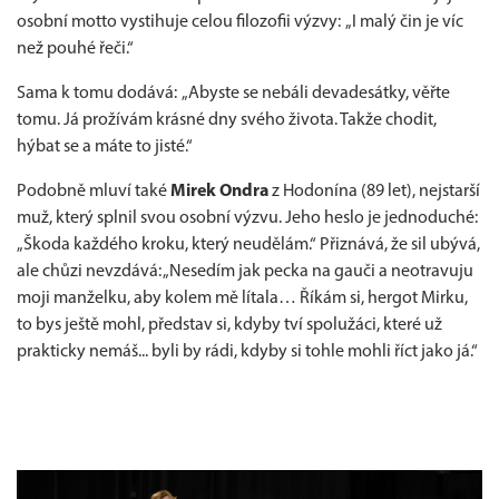
osobní motto vystihuje celou filozofii výzvy: „I malý čin je víc
než pouhé řeči.“
Sama k tomu dodává: „Abyste se nebáli devadesátky, věřte
tomu. Já prožívám krásné dny svého života. Takže chodit,
hýbat se a máte to jisté.“
Podobně mluví také
Mirek Ondra
z Hodonína (89 let), nejstarší
muž, který splnil svou osobní výzvu. Jeho heslo je jednoduché:
„Škoda každého kroku, který neudělám.“ Přiznává, že sil ubývá,
ale chůzi nevzdává: „Nesedím jak pecka na gauči a neotravuju
moji manželku, aby kolem mě lítala… Říkám si, hergot Mirku,
to bys ještě mohl, představ si, kdyby tví spolužáci, které už
prakticky nemáš... byli by rádi, kdyby si tohle mohli říct jako já.“