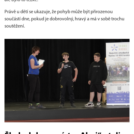
Právě u dětí se ukazuje, že pohyb může být přirozenou
součástí dne, pokud je dobrovolný, hravý a má v sobě trochu
soutěžení.