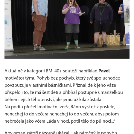
Aktuálně v kategorii BMI 40+ soutěží například
Pavel
,
motivátor týmu Pohyb bez pochyb, který své spoluchodce
povzbuzuje vlastními básničkami. Přiznal, že k jeho váze
přispělo i to, že má šest dětí a přibíral postupně s manželkou
během jejích těhotenství, ale jemu už kila zůstala.
Na pódiu přečetl motivační verš: „Ráno vyskoč z postele,
nenechej to do večera nenechej to do večera, abys potom
nebrečela jako včera Láďa v noci, potil tělo do půlnoci...“
Aby organizátoři názorně ukázali, jak náročný je pohyb s