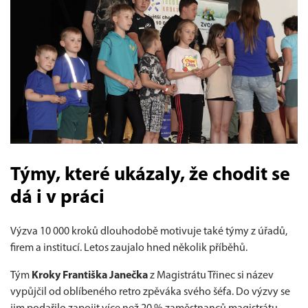
Týmy, které ukázaly, že chodit se
dá i v práci
Výzva 10 000 kroků dlouhodobě motivuje také týmy z úřadů,
firem a institucí. Letos zaujalo hned několik příběhů.
Tým
Kroky Františka Janečka
z Magistrátu Třinec si název
vypůjčil od oblíbeného retro zpěváka svého šéfa. Do výzvy se