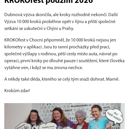
KROKOfest podzim 2026
Dubnová výzva skončila, ale kroky rozhodně nekončí. Další
Výzva 10 000 kroků proběhne opět v říjnu a příští společné
setkání se uskuteční v Chýni u Prahy.
KROKOfest v Chocni připomněl, že 10 000 kroků nejsou jen
kilometry v aplikaci. Jsou to ranní procházky před prací,
společné výšlapy s rodinou, pěší cesty místo auta, návrat po
operaci, první kroky po dlouhé pauze i soutěžení, které člověka
vytáhne ven, i když se mu zrovna nechce.
A někdy také děda, kterého se celý tým snaží dohnat. Marně.
Krokům zdar!