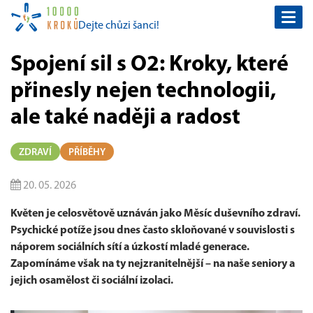
Togg
Dejte chůzi šanci!
navi
Spojení sil s O2: Kroky, které
přinesly nejen technologii,
ale také naději a radost
ZDRAVÍ
PŘÍBĚHY
20. 05. 2026
Květen je celosvětově uznáván jako Měsíc duševního zdraví.
Psychické potíže jsou dnes často skloňované v souvislosti s
náporem sociálních sítí a úzkostí mladé generace.
Zapomínáme však na ty nejzranitelnější – na naše seniory a
jejich osamělost či sociální izolaci.