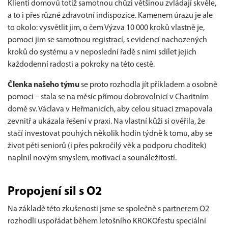
Klienti domovů totiž samotnou chůzi většinou zvládají skvěle,
a to i přes různé zdravotní indispozice. Kamenem úrazu je ale
to okolo: vysvětlit jim, o čem Výzva 10 000 kroků vlastně je,
pomoci jim se samotnou registrací, s evidencí nachozených
kroků do systému a v neposlední řadě s nimi sdílet jejich
každodenní radosti a pokroky na této cestě.
Členka našeho týmu
se proto rozhodla jít příkladem a osobně
pomoci – stala se na měsíc přímou dobrovolnicí v Charitním
domě sv. Václava v Heřmanicích, aby celou situaci zmapovala
zevnitř a ukázala řešení v praxi. Na vlastní kůži si ověřila, že
stačí investovat pouhých několik hodin týdně k tomu, aby se
život pěti seniorů (i přes pokročilý věk a podporu chodítek)
naplnil novým smyslem, motivací a sounáležitostí.
Propojení sil s O2
Na základě této zkušenosti jsme se společně s
partnerem O2
rozhodli uspořádat během letošního KROKOfestu speciální