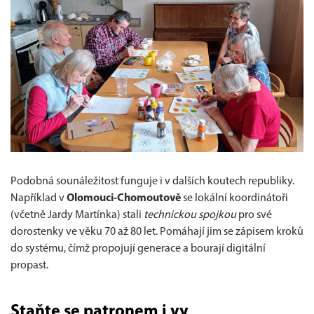
Podobná sounáležitost funguje i v dalších koutech republiky.
Například v
Olomouci-Chomoutově
se lokální koordinátoři
(včetně Jardy Martínka) stali
technickou spojkou
pro své
dorostenky ve věku 70 až 80 let. Pomáhají jim se zápisem kroků
do systému, čímž propojují generace a bourají digitální
propast.
Staňte se patronem i vy