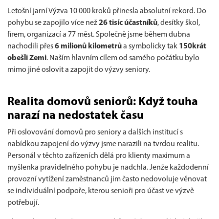
Letošní jarní Výzva 10 000 kroků přinesla absolutní rekord. Do
pohybu se zapojilo více než
26 tisíc účastníků
, desítky škol,
firem, organizací a 77 měst. Společně jsme během dubna
nachodili přes
6 milionů kilometrů
a symbolicky tak
150krát
obešli Zemi
. Naším hlavním cílem od samého počátku bylo
mimo jiné oslovit a zapojit do výzvy seniory.
Realita domovů seniorů: Když touha
narazí na nedostatek času
Při oslovování domovů pro seniory a dalších institucí s
nabídkou zapojení do výzvy jsme narazili na tvrdou realitu.
Personál v těchto zařízeních dělá pro klienty maximum a
myšlenka pravidelného pohybu je nadchla. Jenže každodenní
provozní vytížení zaměstnanců jim často nedovoluje věnovat
se individuální podpoře, kterou senioři pro účast ve výzvě
potřebují.