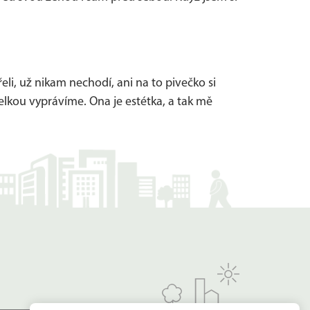
li, už nikam nechodí, ani na to pivečko si
elkou vyprávíme. Ona je estétka, a tak mě