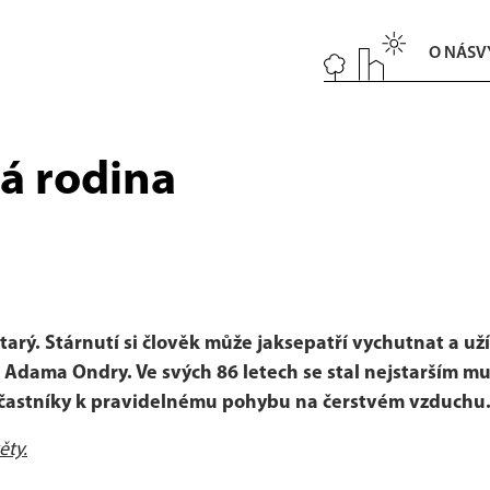
O NÁS
V
lá rodina
starý. Stárnutí si člověk může jaksepatří vychutnat a u
Adama Ondry. Ve svých 86 letech se stal nejstarším mu
účastníky k pravidelnému pohybu na čerstvém vzduchu
ěty.