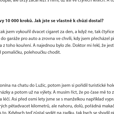
oupal, ale brzy začal lézt s nimi, už asi ve čtyřech letech. A 
y 10 000 kroků. Jak jste se vlastně k chůzi dostal?
tak jsem vykouřil dvacet cigaret za den, a když ne, tak čtyřic
 do garáže pro auto a zrovna ve chvíli, kdy jsem přecházel p
 z toho kouření. A najednou bylo zle. Doktor mi řekl, že jest
al pomaličku, polehoučku chodit.
onína na chatu do Lužic, potom jsem si pořídil turistické hol
cházky a potom už na výlety. A musím říct, že po čase mě to
léčí. Asi před osmi lety jsme se s manželkou například vypr
rých pětadvacet kilometrů, ale nahoru, dolů, pořádná makač
s to. Kdybych teď zůstal sedět na zadku, tak bych se shodil 