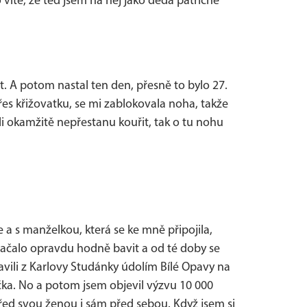
to víte, že teď jsem na něj jako děda patřičně
et. A potom nastal ten den, přesně to bylo 27.
řes křižovatku, se mi zablokovala noha, takže
li okamžitě nepřestanu kouřit, tak o tu nohu
e a s manželkou, která se ke mně připojila,
 začalo opravdu hodně bavit a od té doby se
avili z Karlovy Studánky údolím Bílé Opavy na
ka. No a potom jsem objevil výzvu 10 000
před svou ženou i sám před sebou. Když jsem si