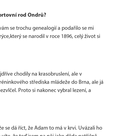
ortovní rod Ondrů?
m se trochu genealogií a podařilo se mi
e,který se narodil v roce 1896, celý život si
dříve chodily na krasobruslení, ale v
 tréninkového střediska mládeže do Brna, ale já
zvlčel. Proto si nakonec vybral lezení, a
že se dá říct, že Adam to má v krvi. Uvázali ho