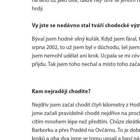
na lano už jako dítě, takže nej- dřív se jenom h
hrdý.
Vy jste se nedávno stal tváří chodecké výzv
Býval jsem hodně silný kuřák. Když jsem fáral, 
srpna 2002, to už jsem byl v důchodu, šel jsem
jsem nemohl udělat ani krok. Ucpala se mi céva
přijdu. Tak jsem toho nechal a místo toho zač
Kam nejraději chodíte?
Nejdřív jsem začal chodit čtyři kilometry z Hod
jsme začali pravidelně chodit nejdříve na pro
cítím mnohem lépe než předtím. Chůze zkrátka 
Barborku a přes Praděd na Ovčárnu. To je dob
kroků a oba dva jsme se tomu upsali a baví ná