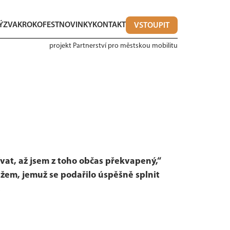
ÝZVA
KROKOFEST
NOVINKY
KONTAKT
VSTOUPIT
projekt Partnerství pro městskou mobilitu
žívat, až jsem z toho občas překvapený,“
žem, jemuž se podařilo úspěšně splnit
.