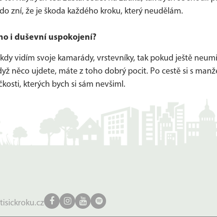
édo zní, že je škoda každého kroku, který neudělám.
ho i duševní uspokojení?
kdy vidím svoje kamarády, vrstevníky, tak pokud ještě neumře
dyž něco ujdete, máte z toho dobrý pocit. Po cestě si s manž
kosti, kterých bych si sám nevšiml.
tisickroku.cz