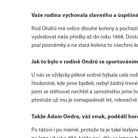
Vaše rodina vychovala slavného a úspěšn
Rod Ondrů má velice dlouhé kořeny a pochází
vysledovat naše předky až do roku 1668. Dostal 
psal poznámky a na stará kolena to všechno k
Jak to bylo v rodině Ondrů se sportováním
U nás se vždycky pěkně svižně hýbala celá rodin
Hodoníně, kde jsme bydleli, nebyl žádný trenér,
jsem se stěhovat nechtěl a samotného jsme ho m
přestože už mu je osmapadesát let, rekreačně le
Takže Adam Ondra, váš vnuk, podědil horo
Po tátovi i po mámě, protože ta je také lezkyně