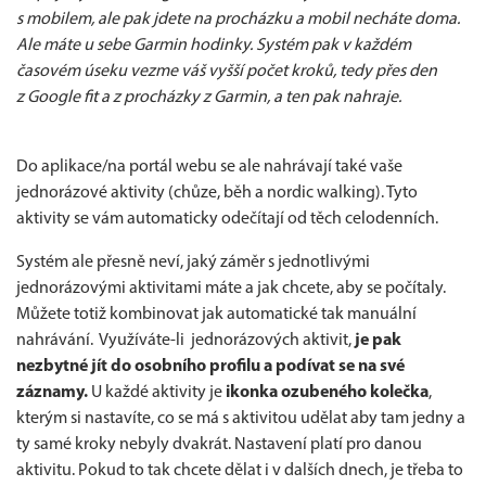
s mobilem, ale pak jdete na procházku a mobil necháte doma.
Ale máte u sebe Garmin hodinky. Systém pak v každém
časovém úseku vezme váš vyšší počet kroků, tedy přes den
z Google fit a z procházky z Garmin, a ten pak nahraje.
Do aplikace/na portál webu se ale nahrávají také vaše
jednorázové aktivity (chůze, běh a nordic walking). Tyto
aktivity se vám automaticky odečítají od těch celodenních.
Systém ale přesně neví, jaký záměr s jednotlivými
jednorázovými aktivitami máte a jak chcete, aby se počítaly.
Můžete totiž kombinovat jak automatické tak manuální
nahrávání. Využíváte-li jednorázových aktivit,
je pak
nezbytné jít do osobního profilu a podívat se na své
záznamy.
U každé aktivity je
ikonka ozubeného kolečka
,
kterým si nastavíte, co se má s aktivitou udělat aby tam jedny a
ty samé kroky nebyly dvakrát. Nastavení platí pro danou
aktivitu. Pokud to tak chcete dělat i v dalších dnech, je třeba to