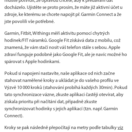
musíte potvrdit, že opravdu chcete, aby k předávání dat
docházelo. Ujistěte se proto prosím, že máte již aktivní účet u
zdroje, ke kterému se chcete napojit př. Garmin Connect a že
jste povolili vše potřebné.
Garmin, Fitbit, Withings měří aktivitu pomocí chytrých
hodinek/FIT náramků. Google Fit získává data z mobilu, což
znamená, že vám stačí nosit váš telefon stále s sebou. Apple
zdraví funguje podobně jako Google Fit, ale je navíc možné ho
spárovat s Apple hodinkami.
Pokud si napojení nastavíte, naše aplikace od nich začne
stahovat naměřené kroky a ukládat je do vašeho profilu ve
Výzvě 10 000 kroků (stahování probíhá každých 30min). Pokud
tato synchronizace vázne, zkuste aplikaci častěji otevírat, aby
získala prioritu při načítání dat, případně zkuste
synchronizovat hodinky s jejich aplikací (tzn. např. Garmin
Connect).
Kroky se pak následně přepočítají na metry podle tabulky
viz