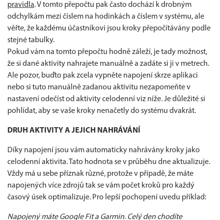
pravidla
. V tomto přepočtu pak často dochází k drobným
odchylkám mezi číslem na hodinkách a číslem v systému, ale
věřte, že každému účastníkovi jsou kroky přepočítávány podle
stejné tabulky.
Pokud vám na tomto přepočtu hodně záleží, je tady možnost,
že si dané aktivity nahrajete manuálně a zadáte si ji v metrech.
Ale pozor, buďto pak zcela vypněte napojení skrze aplikaci
nebo si tuto manuálně zadanou aktivitu nezapomeňte v
nastavení odečíst od aktivity celodenní viz níže. Je důležité si
pohlídat, aby se vaše kroky nenačetly do systému dvakrát.
DRUH AKTIVITY A JEJICH NAHRÁVÁNÍ
Díky napojení jsou vám automaticky nahrávány kroky jako
celodenní aktivita. Tato hodnota se v průběhu dne aktualizuje.
Vždy má u sebe příznak různé, protože v případě, že máte
napojených více zdrojů tak se vám počet kroků pro každý
časový úsek optimalizuje. Pro lepší pochopení uvedu příklad:
Napojený máte Google Fit a Garmin. Celý den chodíte