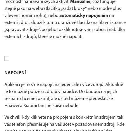
možnosti nahrávání svých aktivit.
Manuálně,
což funguje
stejně jako na webu (tlačítko „zadat kroky“ nebo modré plus
v levém horním rohu), nebo
automaticky napojením
na
externí zdroj. Slouží k tomu oranžové tlačítko na hlavní stránce
„spravovat zdroje“, po jeho rozkliknutí se vám zobrazí nabídka
externích zdrojů, které je možné napojit.
NAPOJENÍ
Aplikaci je možné napojit na jeden, ale i více zdrojů. Aktuálně
je to možné pouze u zdrojů v nabídce. Do budoucna jejich
seznam chceme rozšířit, ale už teď můžeme předeslat, že
Huawei a Xiaomi tam nejspíše nebude.
Ve chvíli, kdy kliknete na propojení s konkrétním zdrojem, tak
vás telefon přesměruje na váš účet v požadovaném zdroji, kde