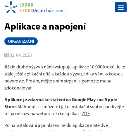
Togg
Dejte chůzi šanci!
navi
Aplikace a napojení
ORGANIZAČNÍ
02. 04. 2023
Již do druhé výzvy s námi vstupuje aplikace 10 000 kroků. Je to
stále ještě aplikační dítě a každou výzvu, i díky vám, o kousek
povyroste. Prosím, mějte s ním strpení a pomozte mu se
zdokonalovat.
Aplikace je zdarma ke stažení na Google Play i na Apple
Store.
Stáhnout si ji můžete i jako instalační soubor, podívejte
se na odkazy na webu v sekci o aplikaci
ZDE
.
Po nainstalování a přihlášení se do aplikace máte dvě