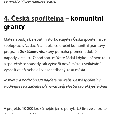
seminářů. Výběr naleznete
zde
.
4. Česká spořitelna
– komunitní
granty
Máte nápad, jak zlepšit místo, kde žijete? Česká spořitelna ve
spolupráci s Nadací Via nabízí celoroční komunitní grantový
program
Dokážeme víc
, který pomáhá proměnit dobré
nápady v realitu. O podporu můžete žádat kdykoli během roku
a společně se sousedy tak vytvořit nové místo k setkávání,
vysadit zeleň nebo oživit zanedbaný kout města.
Inspiraci a podrobnosti najdete na webu
České spořitelny
.
Podívejte se a začněte plánovat svůj vlastní projekt ještě dnes.
V projektu 10 000 kroků nejde jen o pohyb. Už tím, že chodíte,