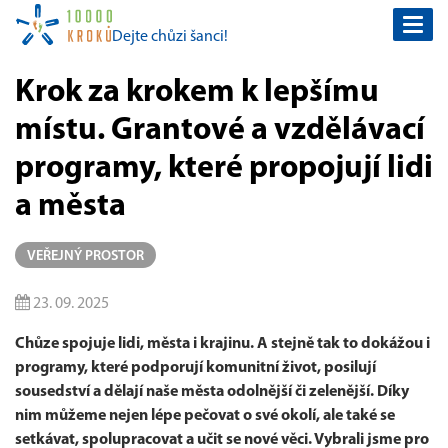
Togg
Dejte chůzi šanci!
navi
Krok za krokem k lepšímu
místu. Grantové a vzdělávací
programy, které propojují lidi
a města
VEŘEJNÝ PROSTOR
23. 09. 2025
Chůze spojuje lidi, města i krajinu. A stejně tak to dokážou i
programy, které podporují komunitní život, posilují
sousedství a dělají naše města odolnější či zelenější. Díky
nim můžeme nejen lépe pečovat o své okolí, ale také se
setkávat, spolupracovat a učit se nové věci. Vybrali jsme pro