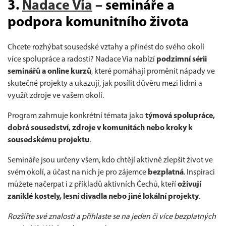
3.
Nadace Via
– semináře a
podpora komunitního života
Chcete rozhýbat sousedské vztahy a přinést do svého okolí
více spolupráce a radosti? Nadace Via nabízí
podzimní sérii
seminářů a online kurzů
, které pomáhají proměnit nápady ve
skutečné projekty a ukazují, jak posílit důvěru mezi lidmi a
využít zdroje ve vašem okolí.
Program zahrnuje konkrétní témata jako
týmová spolupráce,
dobrá sousedství, zdroje v komunitách nebo kroky k
sousedskému projektu
.
Semináře jsou určeny všem, kdo chtějí aktivně zlepšit život ve
svém okolí, a účast na nich je pro zájemce
bezplatná
. Inspiraci
můžete načerpat i z příkladů aktivních Čechů, kteří
oživují
zaniklé kostely, lesní divadla nebo jiné lokální projekty
.
Rozšiřte své znalosti a přihlaste se na jeden či více bezplatných