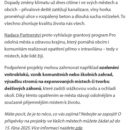
Dopady změny klimatu už dnes cítíme i ve svých městech a
obcích – přívalové deště zatěžují kanalizace, vlny horka
proměňují ulice v rozpálený beton a dlouhá sucha ničízeleň. To
všechno zhoršuje kvalitu života nás všech.
Nadace Partnerství
proto vyhlašuje grantový program Pro
odolná města a zdravou krajinu, který pomáhá obcím i
komunitám realizovat opatření přímo v intravilánu – tedy v
místech, kde lidé žijí.
Podpořené projekty mohou zahrnovat například
ozelenění
vnitrobloků, vznik komunitních nebo školních zahrad,
výsadbu stromů na exponovaných místech či tvorbu
dešťových záhonů
, které zadrží srážkovou vodu a ochladí
okolí. Díky těmto opatřením se města stávají odolnějším a
současně příjemnějším místem k životu.
Máte pocit, že je to něco, co vás zajímá? Nebojte se zapojit! O
příspěvky na projekty ve Vašich městech můžete žádat až do
15. října 2025. Více informací najdete
zde
.