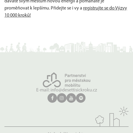
dáváte svým městům novou energii a pomáháte je
proměňovat k lepšímu. Přidejte se i vy a
registrujte se do Výzvy
10 000 kroků!
E-mail:
info@desettisickroku.cz