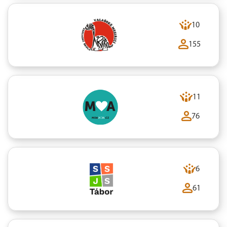
10
155
11
76
6
61