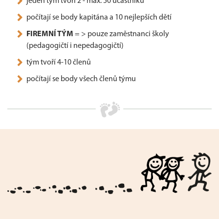
jeden tým tvoří 2 - max. 50 účastníků
počítají se body kapitána a 10 nejlepších dětí
FIREMNÍ TÝM
= > pouze zaměstnanci školy
(pedagogičtí i nepedagogičtí)
tým tvoří 4-10 členů
počítají se body všech členů týmu