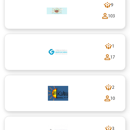
9
103
1
17
2
10
3