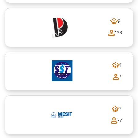
9
138
1
7
7
77