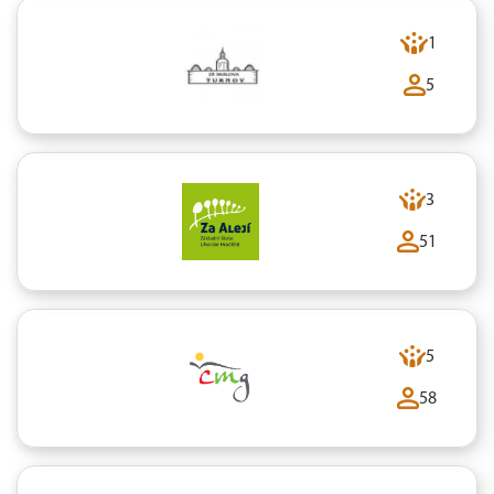
1
5
3
51
5
58