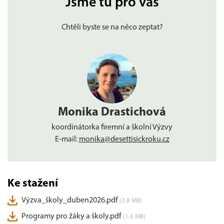
Jsme tu pro vás
Chtěli byste se na něco zeptat?
Monika Drastichová
koordinátorka firemní a školní Výzvy
E-mail:
monika@desettisickroku.cz
Ke stažení
Výzva_školy_duben2026.pdf
(3.8 MB)
Programy pro žáky a školy.pdf
(1.6 MB)