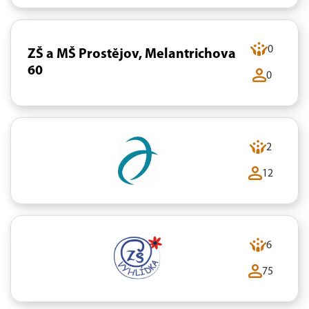
0
ZŠ a MŠ Prostějov, Melantrichova
60
0
2
12
6
75