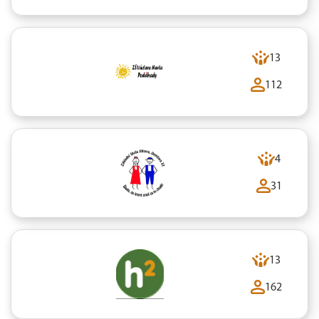
13
112
4
31
13
162