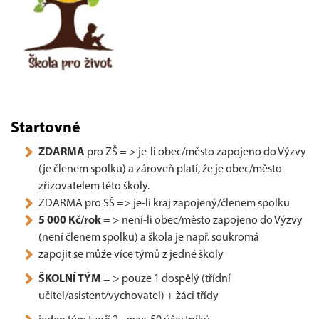
Startovné
ZDARMA
pro ZŠ = > je-li obec/město zapojeno do Výzvy
(je členem spolku) a zároveň platí, že je obec/město
zřizovatelem této školy.
ZDARMA pro SŠ => je-li kraj zapojený/členem spolku
5 000 Kč/rok
= > není-li obec/město zapojeno do Výzvy
(není členem spolku) a škola je např. soukromá
zapojit se může více týmů z jedné školy
ŠKOLNÍ TÝM
= > pouze 1 dospělý (třídní
učitel/asistent/vychovatel) + žáci třídy