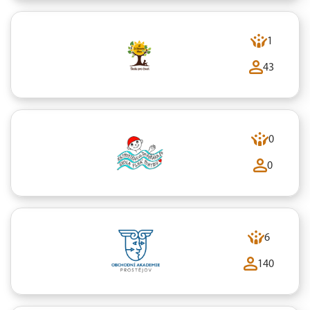
1
43
0
0
6
140