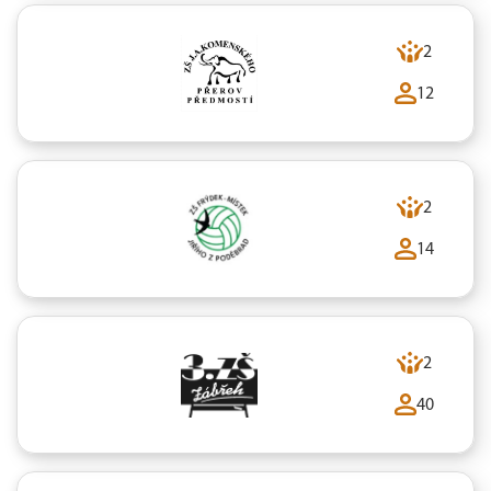
2
12
2
14
2
40