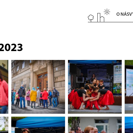
O NÁS
V
 2023