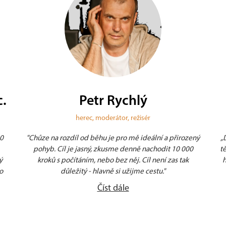
Mgr. Alena Wehle
terapeutka, blogerka, průvodkyně
ený
„Díky chůzi dokážeme rozchodit bolístky nejenom na
0
těle, ale i na duši. Je to přirozený způsob, jak si uklidit
hlavu, poprat se s emocemi a podpořit tělo, aby pak
d
všechny naše části lépe fungovaly společně.“
Číst dále