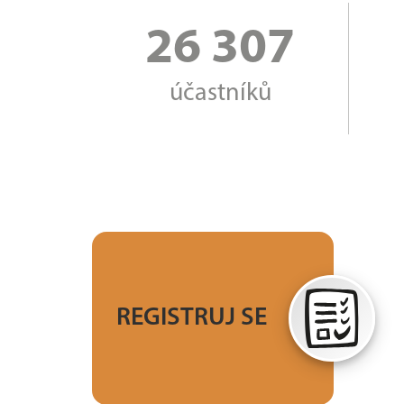
26 307
účastníků
Stačí tvůj e-mail.
REGISTRUJ SE
Věk ani váha nejsou
překážkou.