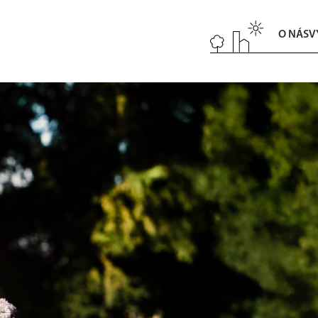
O NÁS
V