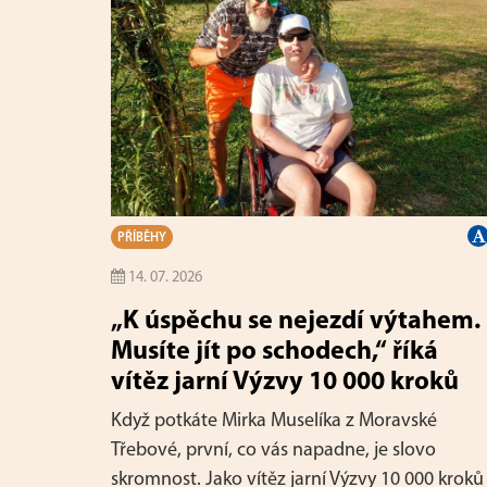
PŘÍBĚHY
14. 07. 2026
„K úspěchu se nejezdí výtahem.
Musíte jít po schodech,“ říká
vítěz jarní Výzvy 10 000 kroků
Když potkáte Mirka Muselíka z Moravské
Třebové, první, co vás napadne, je slovo
skromnost. Jako vítěz jarní Výzvy 10 000 kroků