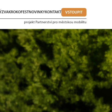
ÝZVA
KROKOFEST
NOVINKY
KONTAKT
VSTOUPIT
projekt Partnerství pro městskou mobilitu