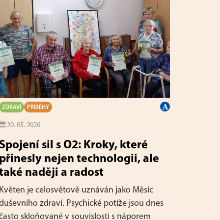
ZDRAVÍ
PŘÍBĚHY
20. 05. 2026
Spojení sil s O2: Kroky, které
přinesly nejen technologii, ale
také naději a radost
Květen je celosvětově uznáván jako Měsíc
duševního zdraví. Psychické potíže jsou dnes
často skloňované v souvislosti s náporem