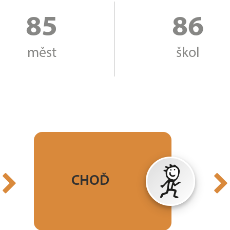
85
86
měst
škol
Choď celý měsíc
(duben, říjen)
CHOĎ
a zaznamenávej své
kroky.