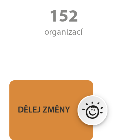
152
organizací
Dělej chůzí dobré
změny nejen na
DĚLEJ ZMĚNY
sobě ale i ve svém
okolí.