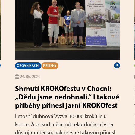
ORGANIZAČNÍ
PŘÍBĚHY
24. 05. 2026
Shrnutí KROKOfestu v Chocni:
„Dědu jsme nedohnali.“ I takové
příběhy přinesl jarní KROKOfest
Letošní dubnová Výzva 10 000 kroků je u
konce. A pokud měla mít rekordní jarní vlna
důstojnou tečku, pak přesně takovou přinesl