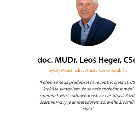
r, CSc.
Petr Rychlý
epubliky
herec, moderátor, režisér
ojekt 10 000
"Chůze na rozdíl od běhu je pro mě ideální a přiroz
čnost mění
pohyb. Cíl je jasný, zkusme denně nachodit 10 00
draví. Každý
kroků s počítáním, nebo bez něj. Cíl není zas tak
o životního
důležitý - hlavně si užijme cestu."
Číst dále